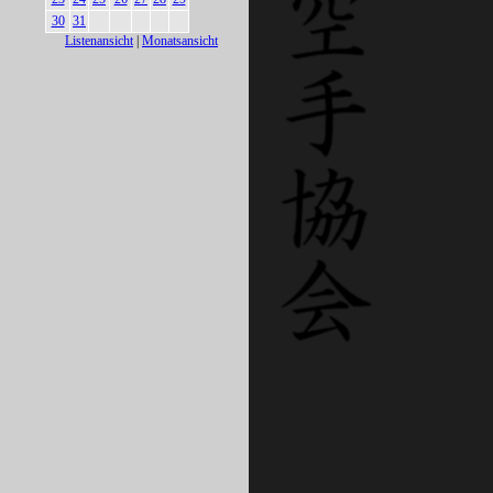
30
31
Listenansicht
|
Monatsansicht